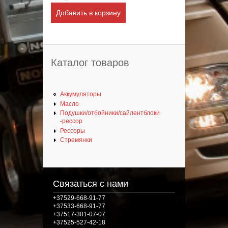
Каталог товаров
Аккумуляторы
Масло
Подушки/отбойники/сайлентблоки
-рессор
Рессоры
Стремянки
Связаться с нами
+37529-668-91-77
+37533-668-91-77
+37517-301-07-07
+37525-527-42-18