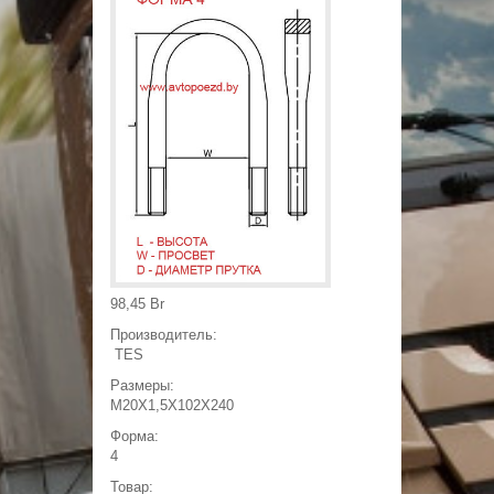
Появилась возможность
продажи листов рессоры
отдельно от пакета!
среда, июня 18, 2014 - 19:22
СКИДКА НА ВСЮ ПРОДУКЦИЮ!
Специальная СКИДКА для друзей
зарегистрированных в нашей группе 3%
четверг, июня 28, 2018 - 22:50
98,45 Br
Производитель:
TES
Размеры:
M20X1,5X102X240
Форма:
4
Товар: