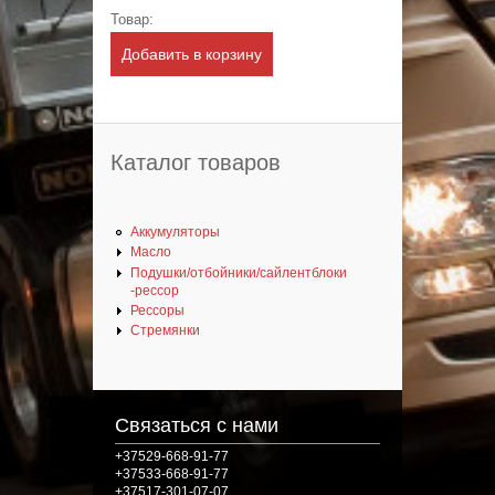
Товар:
Каталог товаров
Аккумуляторы
Масло
Подушки/отбойники/сайлентблоки
-рессор
Рессоры
Стремянки
Связаться с нами
+37529-668-91-77
+37533-668-91-77
+37517-301-07-07