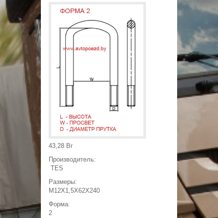
Появилась возможность
продажи листов рессоры
отдельно от пакета!
среда, июня 18, 2014 - 19:22
СКИДКА НА ВСЮ ПРОДУКЦИЮ!
Специальная СКИДКА для друзей
зарегистрированных в нашей группе 3%
четверг, июня 28, 2018 - 22:50
43,28 Br
Производитель:
TES
Размеры:
M12X1,5X62X240
Форма:
2