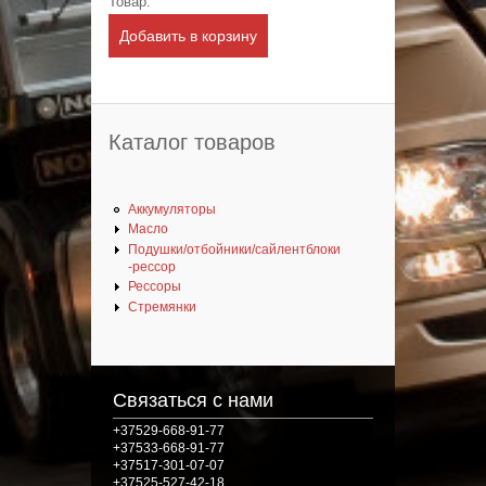
Товар:
Каталог товаров
Аккумуляторы
Масло
Подушки/отбойники/сайлентблоки
-рессор
Рессоры
Стремянки
Связаться с нами
+37529-668-91-77
+37533-668-91-77
+37517-301-07-07
+37525-527-42-18