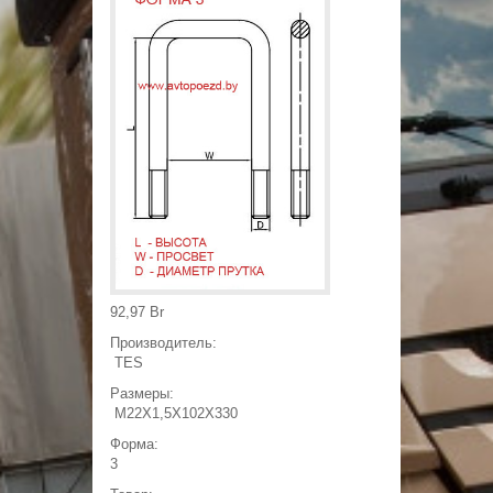
Появилась возможность
продажи листов рессоры
отдельно от пакета!
среда, июня 18, 2014 - 19:22
СКИДКА НА ВСЮ ПРОДУКЦИЮ!
Специальная СКИДКА для друзей
зарегистрированных в нашей группе 3%
четверг, июня 28, 2018 - 22:50
92,97 Br
Производитель:
TES
Размеры:
M22X1,5X102X330
Форма:
3