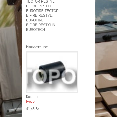
Появилась возможность
TECTOR RESTYL.
продажи листов рессоры
E.FIRE RESTYL.
отдельно от пакета!
EUROFIRE TECTOR
среда, июня 18, 2014 - 19:22
E.FIRE RESTYL.
СКИДКА НА ВСЮ ПРОДУКЦИЮ!
EUROFIRE
Специальная СКИДКА для друзей
зарегистрированных в нашей группе 3%
E.FIRE RESTYLIN
четверг, июня 28, 2018 - 22:50
EUROTECH
Изображение:
Каталог:
Iveco
41,45 Br