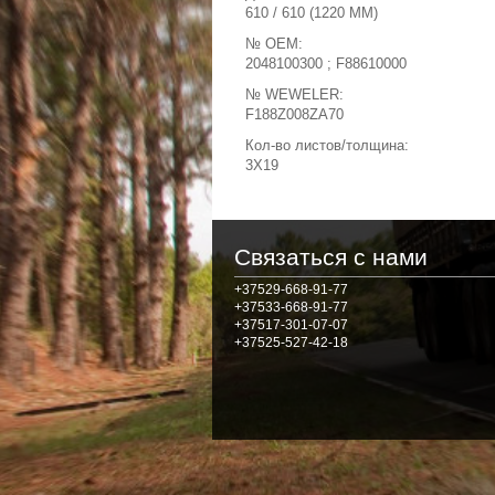
610 / 610 (1220 MM)
№ OEM:
2048100300 ; F88610000
№ WEWELER:
F188Z008ZA70
Кол-во листов/толщина:
3X19
Связаться с нами
+37529-668-91-77
+37533-668-91-77
+37517-301-07-07
+37525-527-42-18