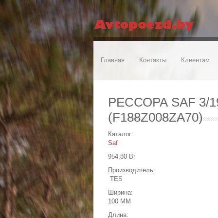
Главная
Контакты
Клиентам
РЕССОРА SAF 3/19
(F188Z008ZA70)
Каталог:
Saf
954,80 Br
Производитель:
TES
Ширина:
100 MM
Длина: