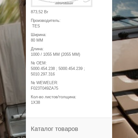
Появилась возможность
продажи листов рессоры
отдельно от пакета!
873,52 Br
среда, июня 18, 2014 - 19:22
Производитель:
СКИДКА НА ВСЮ ПРОДУКЦИЮ!
Специальная СКИДКА для друзей
TES
зарегистрированных в нашей группе 3%
четверг, июня 28, 2018 - 22:50
Ширина:
80 MM
Длина:
1000 / 1055 MM (2055 MM)
№ OEM:
5000.454.238 ; 5000.454.239 ;
5010.297.316
№ WEWELER:
F023T049ZA75
Кол-во листов/толщина:
1X38
Каталог товаров