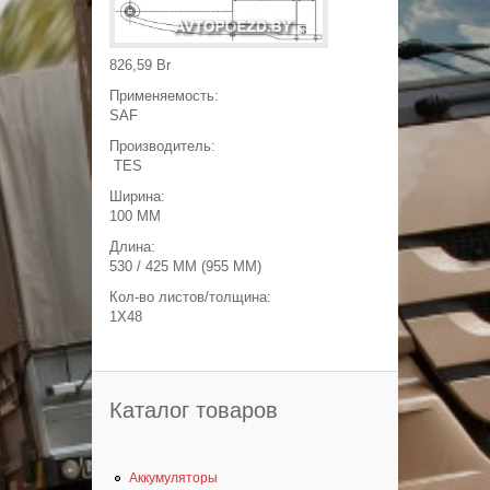
Появилась возможность
продажи листов рессоры
отдельно от пакета!
среда, июня 18, 2014 - 19:22
826,59 Br
СКИДКА НА ВСЮ ПРОДУКЦИЮ!
Специальная СКИДКА для друзей
Применяемость:
зарегистрированных в нашей группе 3%
SAF
четверг, июня 28, 2018 - 22:50
Производитель:
TES
Ширина:
100 MM
Длина:
530 / 425 MM (955 MM)
Кол-во листов/толщина:
1X48
Каталог товаров
Аккумуляторы